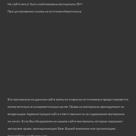
На сайте могут быть опубликованы материалы 18+!
При цитировании ссылка на источник обязательна.
Все материалы на данном сайте взяты из открытых источников и предоставляются
исключительно в ознакомительных целях. Права на материалы принадлежат их
владельцам. Администрация сайта ответственности за содержание материала
не несет. Если Вы обнаружили на нашем сайте материалы, которые нарушают
авторские права, принадлежащие Вам, Вашей компании или организации,
пожалуйста, сообщите нам.