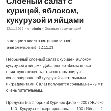
Слоеный салат с
курицей, яблоком,
кукурузой и яйцами
13.11.2021
-
от
admin
-
Оставьте комментарий
2
порции
1
час
10
мин (ваши
25
мин)
anastasiya.panait 12.11.21
Необычный слоёный салат с курицей, яблоком,
кукурузой и яйцами. Добавление яблока вносит
приятную свежесть, отлично гармонируя с
консервированной кукурузой и остальными
ингредиентами. Салат получается
сочным, нежным и
очень питательным.
Продукты (на 2 порции) Куриное филе — 200 г Яблоко
— 140 г Кукуруза консервированная — 100 г Яйца — 2