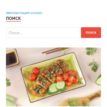
имплантация osstem
ПОИСК