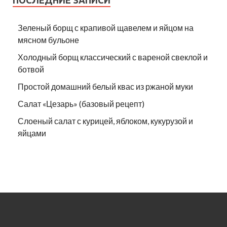
ПОСЛЕДНИЕ ЗАПИСИ
Зеленый борщ с крапивой щавелем и яйцом на
мясном бульоне
Холодный борщ классический с вареной свеклой и
ботвой
Простой домашний белый квас из ржаной муки
Салат «Цезарь» (базовый рецепт)
Слоеный салат с курицей, яблоком, кукурузой и
яйцами