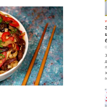
У
О
З
д
л
з
г