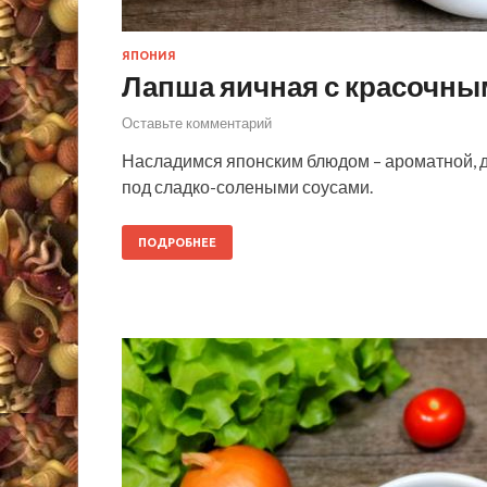
ЯПОНИЯ
Лапша яичная с красочн
Оставьте комментарий
Насладимся японским блюдом – ароматной, 
под сладко-солеными соусами.
ПОДРОБНЕЕ