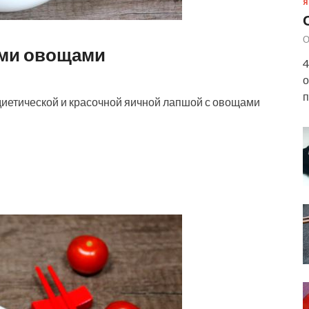
Я
О
ыми овощами
4
о
п
диетической и красочной яичной лапшой с овощами