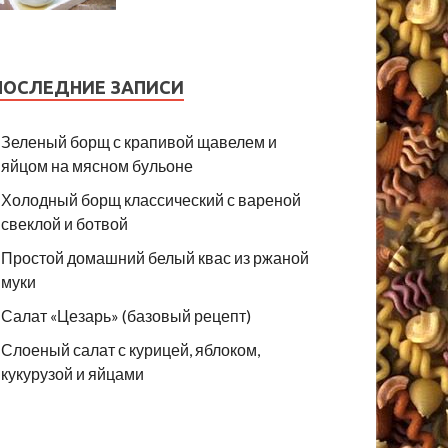
ПОСЛЕДНИЕ ЗАПИСИ
Зеленый борщ с крапивой щавелем и
яйцом на мясном бульоне
Холодный борщ классический с вареной
свеклой и ботвой
Простой домашний белый квас из ржаной
муки
Салат «Цезарь» (базовый рецепт)
Слоеный салат с курицей, яблоком,
кукурузой и яйцами