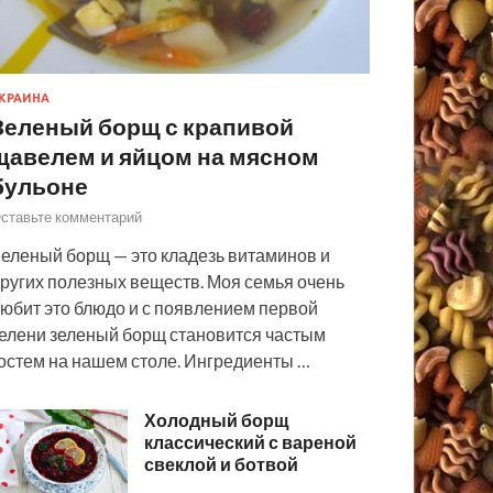
КРАИНА
Зеленый борщ с крапивой
щавелем и яйцом на мясном
бульоне
ставьте комментарий
еленый борщ — это кладезь витаминов и
ругих полезных веществ. Моя семья очень
юбит это блюдо и с появлением первой
елени зеленый борщ становится частым
остем на нашем столе. Ингредиенты …
Холодный борщ
классический с вареной
свеклой и ботвой