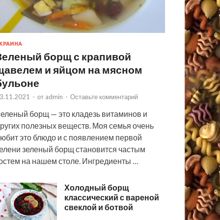
КРАИНА
Зеленый борщ с крапивой
щавелем и яйцом на мясном
бульоне
3.11.2021
-
от
admin
-
Оставьте комментарий
еленый борщ — это кладезь витаминов и
ругих полезных веществ. Моя семья очень
юбит это блюдо и с появлением первой
елени зеленый борщ становится частым
остем на нашем столе. Ингредиенты …
Холодный борщ
классический с вареной
свеклой и ботвой