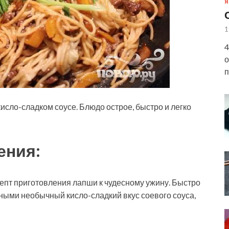
Я
1
4
о
п
исло-сладком соусе. Блюдо острое, быстро и легко
ения:
епт приготовления лапши к чудесному ужину. Быстро
шными необычный кисло-сладкий вкус соевого соуса,