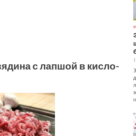
У
1
вядина с лапшой в кисло-
З
д
л
з
г