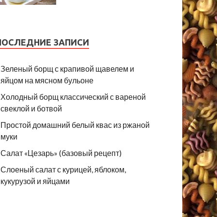
ПОСЛЕДНИЕ ЗАПИСИ
Зеленый борщ с крапивой щавелем и
яйцом на мясном бульоне
Холодный борщ классический с вареной
свеклой и ботвой
Простой домашний белый квас из ржаной
муки
Салат «Цезарь» (базовый рецепт)
Слоеный салат с курицей, яблоком,
кукурузой и яйцами