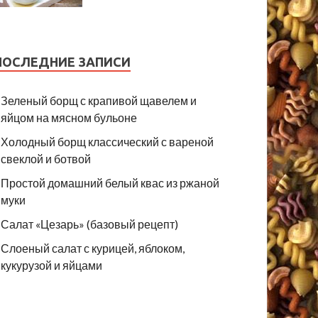
ПОСЛЕДНИЕ ЗАПИСИ
Зеленый борщ с крапивой щавелем и
яйцом на мясном бульоне
Холодный борщ классический с вареной
свеклой и ботвой
Простой домашний белый квас из ржаной
муки
Салат «Цезарь» (базовый рецепт)
Слоеный салат с курицей, яблоком,
кукурузой и яйцами