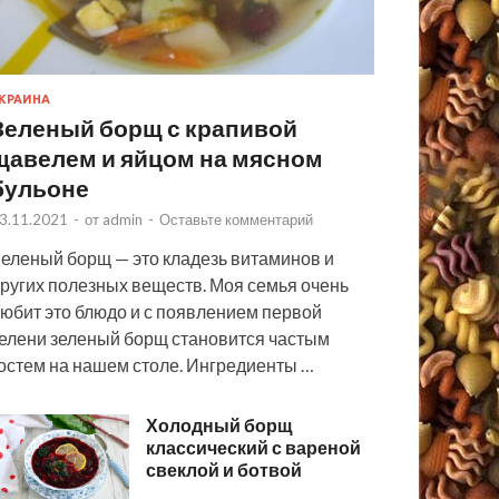
КРАИНА
Зеленый борщ с крапивой
щавелем и яйцом на мясном
бульоне
3.11.2021
-
от
admin
-
Оставьте комментарий
еленый борщ — это кладезь витаминов и
ругих полезных веществ. Моя семья очень
юбит это блюдо и с появлением первой
елени зеленый борщ становится частым
остем на нашем столе. Ингредиенты …
Холодный борщ
классический с вареной
свеклой и ботвой