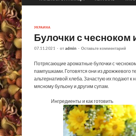
УКРАИНА
Булочки с чесноком 
07.11.2021
-
от
admin
-
Оставьте комментарий
Потрясающие ароматные булочки с чесноком
пампушками. Готовятся они из дрожжевого т
альтернативой хлеба. Зачастую их подают к 
мясному бульону и другим супам.
Ингредиенты и как готовить