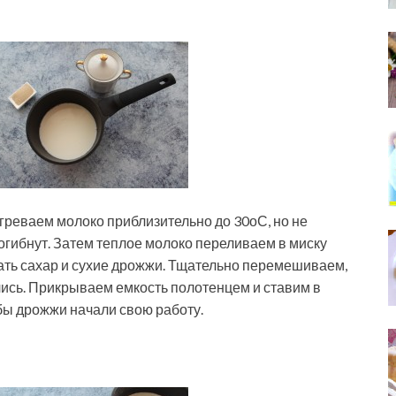
греваем молоко приблизительно до 30оС, но не
огибнут. Затем теплое молоко переливаем в миску
ать сахар и сухие дрожжи. Тщательно перемешиваем,
лись. Прикрываем емкость полотенцем и ставим в
обы дрожжи начали свою работу.