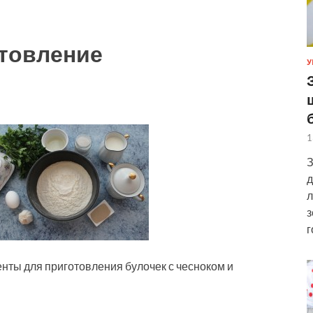
товление
У
1
З
д
л
з
г
нты для приготовления булочек с чесноком и