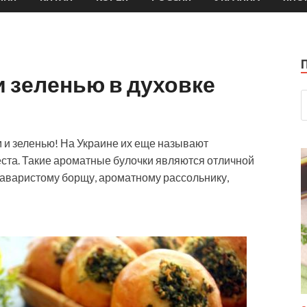
и зеленью в духовке
 и зеленью! На Украине их еще называют
еста. Такие ароматные булочки являются отличной
наваристому борщу, ароматному рассольнику,