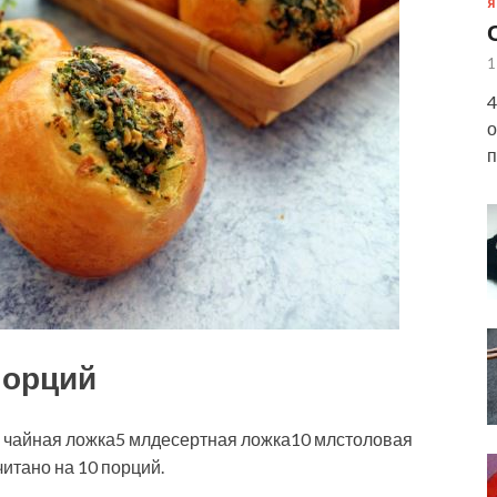
Я
1
4
о
п
порций
 чайная ложка5 млдесертная ложка10 млстоловая
итано на 10 порций.