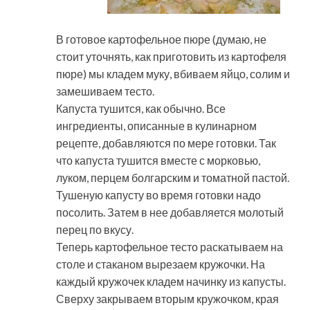
В готовое картофельное пюре (думаю, не
стоит уточнять, как приготовить из картофеля
пюре) мы кладем муку, вбиваем яйцо, солим и
замешиваем тесто.
Капуста тушится, как обычно. Все
ингредиенты, описанные в кулинарном
рецепте, добавляются по мере готовки. Так
что капуста тушится вместе с морковью,
луком, перцем болгарским и томатной пастой.
Тушеную капусту во время готовки надо
посолить. Затем в нее добавляется молотый
перец по вкусу.
Теперь картофельное тесто раскатываем на
столе и стаканом вырезаем кружочки. На
каждый кружочек кладем начинку из капусты.
Сверху закрываем вторым кружочком, края