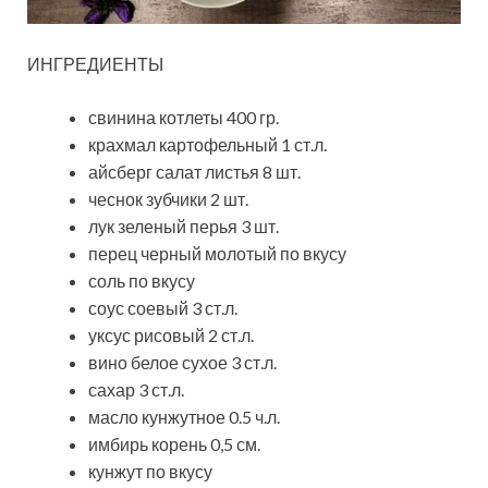
ИНГРЕДИЕНТЫ
свинина котлеты 400 гр.
крахмал картофельный 1 ст.л.
айсберг салат листья 8 шт.
чеснок зубчики 2 шт.
лук зеленый перья 3 шт.
перец черный молотый по вкусу
соль по вкусу
соус соевый 3 ст.л.
уксус рисовый 2 ст.л.
вино белое сухое 3 ст.л.
сахар 3 ст.л.
масло кунжутное 0.5 ч.л.
имбирь корень 0,5 см.
кунжут по вкусу