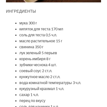
ИНГРЕДИЕНТЫ
мука 300 г
кипяток для теста 170 мл
соль для теста 0,5 ч.л.
масло растительное 15 г
свинина 350 г
лук зеленый 5 перьев
корень имбиря 8 г
зубчики чеснока 4 шт.
соевый соус 2 ст.л.
кунжутное масло 2 ст.л.
вода комнатной температуры 3 ч.л.
кукурузный крахмал 1 ч.л.
сахар 1 ч.л.
перец по вкусу
соль для начинки 1 ч.л.