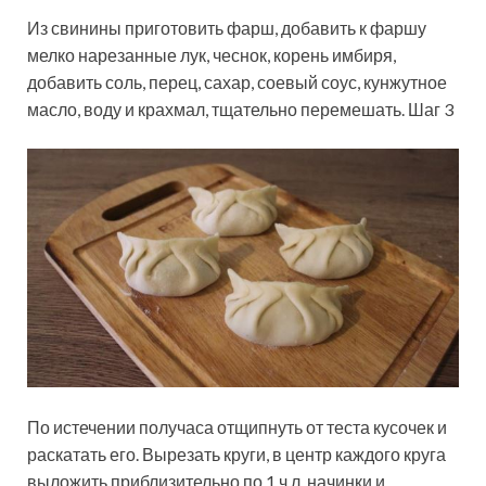
Из свинины приготовить фарш, добавить к фаршу
мелко нарезанные лук, чеснок, корень имбиря,
добавить соль, перец, сахар, соевый соус, кунжутное
масло, воду и крахмал, тщательно перемешать. Шаг 3
По истечении получаса отщипнуть от теста кусочек и
раскатать его. Вырезать круги, в центр каждого круга
выложить приблизительно по 1 ч.л. начинки и