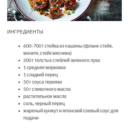
ИНГРЕДИЕНТЫ
600–700 г стейка из пашины (фланк-стейк,
мачете, стейк мясника)
200 г толстых стеблей зеленого лука
1 средняя морковка
1 сладкий перец
50 г соуса терияки
50 г сливочного масла
растительное масло
соль, черный перец
жареный кунжут и японский соевый соус для
подачи