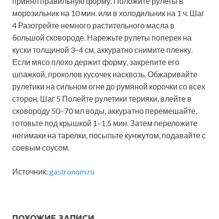
принял правильную форму. Положите рулеты в
морозильник на 10 мин. или в холодильник на 1 ч. Шаг
4 Разогрейте немного растительного масла в
большой сковороде. Нарежьте рулеты поперек на
куски толщиной 3–4 см, аккуратно снимите пленку.
Если мясо плохо держит форму, закрепите его
шпажкой, проколов кусочек насквозь. Обжаривайте
рулетики на сильном огне до румяной корочки со всех
сторон. Шаг 5 Полейте рулетики терияки, влейте в
сковороду 50–70 мл воды, аккуратно перемешайте,
готовьте под крышкой 1–1,5 мин. Затем переложите
негимаки на тарелки, посыпьте кунжутом, подавайте с
соевым соусом.
Источник:
gastronom.ru
ПОХОЖИЕ ЗАПИСИ