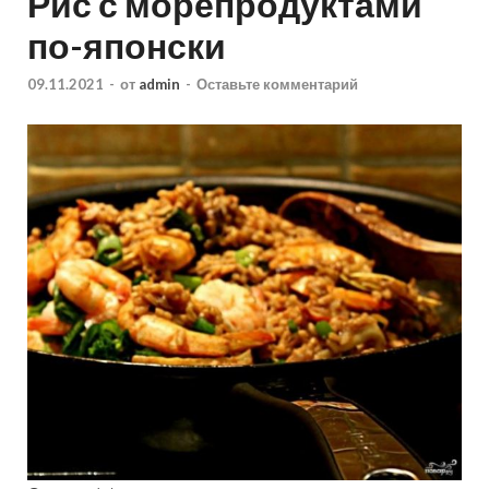
Рис с морепродуктами
по-японски
09.11.2021
-
от
admin
-
Оставьте комментарий