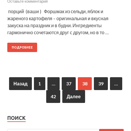
Оставьте комментарий
порций (ваши ) Форшмак из сельди, яблок и
жареного картофеля – оригинальная и вкусная
закуска на праздник и в будни. Ингредиенты
гармонично сочетаются друг с другом, но в то …
ПОДРОБНЕЕ
Назад
1
…
37
38
39
…
42
Далее
ПОИСК