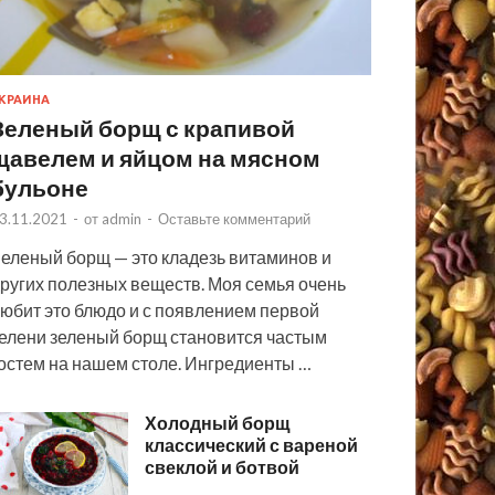
КРАИНА
Зеленый борщ с крапивой
щавелем и яйцом на мясном
бульоне
3.11.2021
-
от
admin
-
Оставьте комментарий
еленый борщ — это кладезь витаминов и
ругих полезных веществ. Моя семья очень
юбит это блюдо и с появлением первой
елени зеленый борщ становится частым
остем на нашем столе. Ингредиенты …
Холодный борщ
классический с вареной
свеклой и ботвой