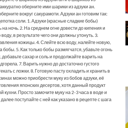
аккуратно оберните ими шарики из адзуки ан.
берните вокруг сакурамоти. Адзуки ан готовим так:
щепотка соли. 1. Адзуки (красные сладкие бобы)
 на ночь. 2. На среднем огне довести до кипения и
воду, в результате чего они должны утонуть. 3.
вления кожицы. 4. Слейте всю воду, налейте новую,
а бобы. 5. Как только бобы размягчатся, убавьте огонь
у, добавьте сахар и соль и продолжайте варить на
одгорела. 7. Варить нужно до достаточно густого
екать с ложки. 8. Готовую пасту охладить и хранить в
зинах можно приобрести муку из бобов адзуки, её
товления японских десертов, хотя данный продукт
 кухни. Просто замочите муку на 2-3 часа в воде и
 далее поступайте с ней как указано в рецепте с шага