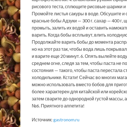
рисового теста, сплющите рисовые шарики и 
Промойте листья сакуры в воде. Обсушите и о
красные бобы Адзуки — 300 г. сахар — 400 г, 
промыть, залить их водой и оставить намокать
варить. Когда бобы всплывут, влить холодную 
Продолжайте варить бобы до момента распра
но на этот раз так, чтобы вода лишь покрывал
и варите еще 20 минут. 6. Опять вылейте вод
среднем огне, следя за тем, чтобы паста не п
состояния — такого, чтобы паста перестала ст
холодильнике. Кстати! Сейчас во многих мага
можно использовать вместо бобов для приго
более характерен для китайской или корейской
затем сварите до однородной густой массы, а
№6. Приятного аппетита!
Источник:
gastronom.ru