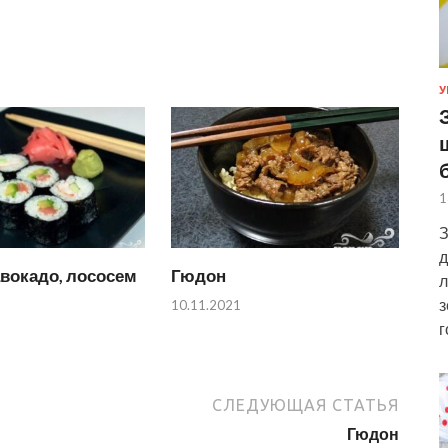
У
1
З
д
вокадо, лососем
Гюдон
л
з
10.11.2021
г
СЛЕДУЮЩАЯ СТАТЬЯ
Гюдон