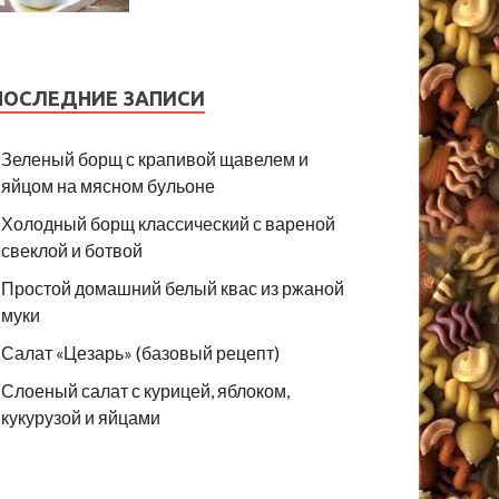
ПОСЛЕДНИЕ ЗАПИСИ
Зеленый борщ с крапивой щавелем и
яйцом на мясном бульоне
Холодный борщ классический с вареной
свеклой и ботвой
Простой домашний белый квас из ржаной
муки
Салат «Цезарь» (базовый рецепт)
Слоеный салат с курицей, яблоком,
кукурузой и яйцами