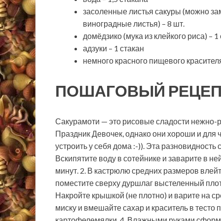
засоленные листья сакуры (можно за
виноградные листья) – 8 шт.
домёдзико (мука из
клейкого риса) – 1
адзуки – 1 стакан
немного красного пищевого красителя 
ПОШАГОВЫЙ РЕЦЕП
Сакурамоти — это рисовые сладости нежно-р
Праздник Девочек, однако они хороши и для
устроить у себя дома :-)). Эта разновидность
Вскипятите воду в сотейнике и заварите в не
минут. 2. В кастрюлю средних размеров влей
поместите сверху дуршлаг выстеленный плот
Накройте крышкой (не плотно) и варите на ср
миску и вмешайте сахар и краситель в тесто
картофелемялки. 4. Влажными руками сформир