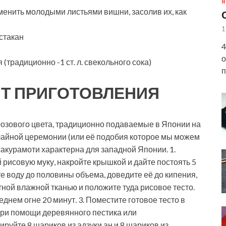
Я
менить молодыми листьями вишни, засолив их, как
1
 стакан
4
о
(традиционно -1 ст. л. свекольного сока)
п
Т ПРИГОТОВЛЕНИЯ
озового цвета, традиционно подаваемые в Японии на
 чайной церемонии (или её подобия которое мы можем
 сакурамоти характерна для западной Японии. 1.
й рисовую муку, накройте крышкой и дайте постоять 5
те воду до половины объема, доведите её до кипения,
ной влажной тканью и положите туда рисовое тесто.
еднем огне 20 минут. 3. Поместите готовое тесто в
 при помощи деревянного пестика или
уйте 8 шариков из адзуки ан и 8 шариков из