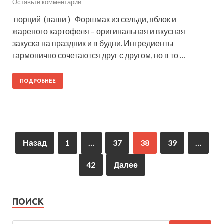
Оставьте комментарий
порций (ваши ) Форшмак из сельди, яблок и
жареного картофеля – оригинальная и вкусная
закуска на праздник и в будни. Ингредиенты
гармонично сочетаются друг с другом, но в то …
ПОДРОБНЕЕ
Назад
1
…
37
38
39
…
42
Далее
ПОИСК