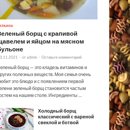
КРАИНА
Зеленый борщ с крапивой
щавелем и яйцом на мясном
бульоне
3.11.2021
-
от
admin
-
Оставьте комментарий
еленый борщ — это кладезь витаминов и
ругих полезных веществ. Моя семья очень
юбит это блюдо и с появлением первой
елени зеленый борщ становится частым
остем на нашем столе. Ингредиенты …
Холодный борщ
классический с вареной
свеклой и ботвой