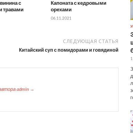
винина с
Капоната с кедровыми
и травами
орехами
06.11.2021
У
СЛЕДУЮЩАЯ СТАТЬЯ
Китайский суп с помидорами и говядиной
1
З
д
л
автора admin →
з
г