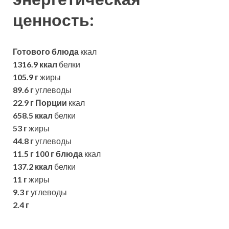
ценность:
Готового блюда
ккал
1316.9 ккал
белки
105.9 г
жиры
89.6 г
углеводы
22.9 г
Порции
ккал
658.5 ккал
белки
53 г
жиры
44.8 г
углеводы
11.5 г
100 г блюда
ккал
137.2 ккал
белки
11 г
жиры
9.3 г
углеводы
2.4 г