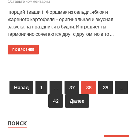
Оставьте комментарий
порций (ваши ) Форшмак из сельди, яблок и
жареного картофеля – оригинальная и вкусная
закуска на праздник и в будни. Ингредиенты
гармонично сочетаются друг с другом, но в то …
ПОДРОБНЕЕ
Назад
1
…
37
38
39
…
42
Далее
ПОИСК