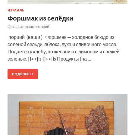
ИЗРАИЛЬ
Форшмак из селёдки
Оставьте комментарий
порций (ваши ) Форшмак — холодное блюдо из
соленой сельди, яблока, лука и сливочного масла.
Подается к хлебу, по желанию с лимоном и свежей
зеленью. |]+>|is |]+>|is Продукты (на …
ПОДРОБНЕЕ