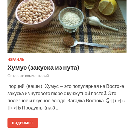
ИЗРАИЛЬ
Хумус (закуска из нута)
Оставьте комментарий
порций (ваши ) Хумус — это популярная на Востоке
закуска из нутового пюре с кунжутной пастой. Это
полезное и вкусное блюдо. Загадка Востока. 🙂 |]+>|is
|]+>|is Продукты (на 8 …
ПОДРОБНЕЕ