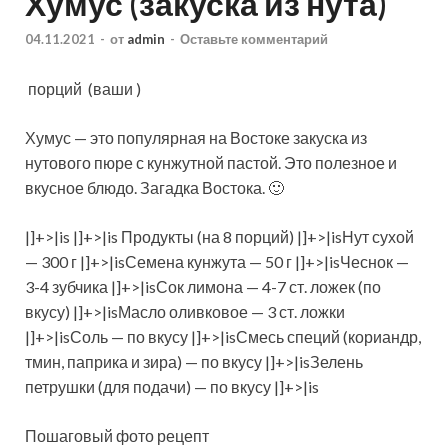
Хумус (закуска из нута)
04.11.2021
-
от
admin
-
Оставьте комментарий
порций
(ваши )
Хумус — это популярная на Востоке закуска из
нутового пюре с кунжутной пастой. Это полезное и
вкусное блюдо. Загадка Востока. 🙂
|]+>|is |]+>|is Продукты (на 8 порций) |]+>|isНут сухой
— 300 г |]+>|isСемена кунжута — 50 г |]+>|isЧеснок —
3-4 зубчика |]+>|isСок лимона —
4-7 ст. ложек (по
вкусу) |]+>|isМасло оливковое — 3 ст. ложки
|]+>|isСоль — по вкусу |]+>|isСмесь специй (кориандр,
тмин, паприка и зира) — по вкусу |]+>|isЗелень
петрушки (для подачи) — по вкусу |]+>|is
Пошаговый фото рецепт