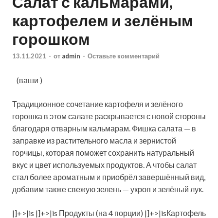
Салат с кальмарами,
картофелем и зелёным
горошком
13.11.2021
-
от
admin
-
Оставьте комментарий
(ваши )
Традиционное сочетание картофеля и зелёного
горошка в этом салате раскрывается с новой стороны
благодаря отварным кальмарам. Фишка салата — в
заправке из растительного масла и зернистой
горчицы, которая поможет сохранить натуральный
вкус и цвет
используемых продуктов. А чтобы салат
стал более ароматным и приобрёл завершённый вид,
добавим также свежую зелень — укроп и зелёный лук.
|]+>|is |]+>|is Продукты (на 4 порции) |]+>|isКартофель