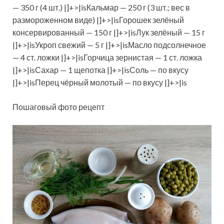
— 350 г (4 шт.) |]+>|isКальмар — 250 г (3 шт.; вес в
размороженном виде) |]+>|isГорошек зелёный
консервированный — 150 г |]+>|isЛук зелёный — 15 г
|]+>|isУкроп свежий — 5 г |]+>|isМасло подсолнечное
— 4 ст. ложки |]+>|isГорчица зернистая — 1 ст. ложка
|]+>|isСахар — 1 щепотка |]+>|isСоль — по вкусу
|]+>|isПерец чёрный молотый — по вкусу |]+>|is
Пошаговый фото рецепт