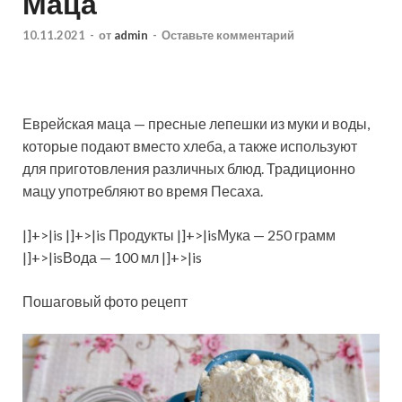
Маца
10.11.2021
-
от
admin
-
Оставьте комментарий
Еврейская маца — пресные лепешки из муки и воды,
которые подают вместо хлеба, а также используют
для приготовления различных блюд. Традиционно
мацу употребляют во время Песаха.
|]+>|is |]+>|is Продукты |]+>|isМука — 250 грамм
|]+>|isВода — 100 мл |]+>|is
Пошаговый фото рецепт