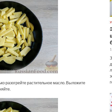
У
1
З
д
л
з
г
ко разогрейте растительное масло. Выложите
няйте.