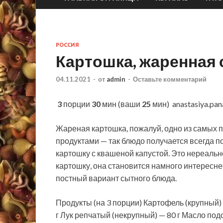
РОССИЯ
Картошка, жаренная 
04.11.2021
-
от
admin
-
Оставьте комментарий
3
порции
30
мин (ваши
25
мин)
anastasiya.pan
Жареная картошка, пожалуй, одно из самых 
продуктами — так блюдо получается всегда п
картошку с квашеной капустой. Это
нереальн
картошку, она становится намного интересне
постный вариант сытного блюда.
Продукты (на 3 порции) Картофель (крупный) 
г Лук репчатый (некрупный) — 80 г Масло подс