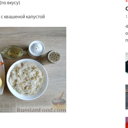
Я
по вкусу)
с квашеной капустой
1
4
о
п