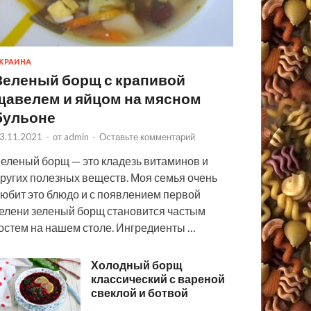
КРАИНА
Зеленый борщ с крапивой
щавелем и яйцом на мясном
бульоне
3.11.2021
-
от
admin
-
Оставьте комментарий
еленый борщ — это кладезь витаминов и
ругих полезных веществ. Моя семья очень
юбит это блюдо и с появлением первой
елени зеленый борщ становится частым
остем на нашем столе. Ингредиенты …
Холодный борщ
классический с вареной
свеклой и ботвой