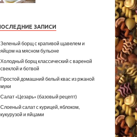
ПОСЛЕДНИЕ ЗАПИСИ
Зеленый борщ с крапивой щавелем и
яйцом на мясном бульоне
Холодный борщ классический с вареной
свеклой и ботвой
Простой домашний белый квас из ржаной
муки
Салат «Цезарь» (базовый рецепт)
Слоеный салат с курицей, яблоком,
кукурузой и яйцами