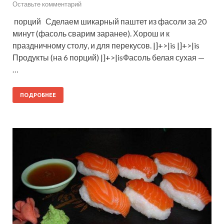
Оставьте комментарий
порций Сделаем шикарный паштет из фасоли за 20
минут (фасоль сварим заранее). Хорош и к
праздничному столу, и для перекусов. |]+>|is |]+>|is
Продукты (на 6 порций) |]+>|isФасоль белая сухая —
…
ПОДРОБНЕЕ