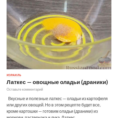
ИЗРАИЛЬ
Латкес — овощные оладьи (драники)
Оставьте комментарий
Вкусные и полезные латкес — оладьи из картофеля
или других овощей. Но в этом рецепте будет все,
кроме картошки — готовим оладьи (драники) из
моркови, пастернака и лука. Латкес …