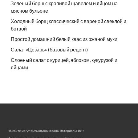
Зеленый борщ с крапивой щавелем и яйцом на
мясном бульоне
Холодный борщ классический с вареной свеклой и
ботвой
Простой домашний белый квас из ржаной муки
Салат «Цезарь» (базовый рецепт)
Слоеный салат с курицей, яблоком, кукурузой и
яйцами
На сайте могут быть опубликованы материалы 18+!
При цитировании ссылка на источник обязательна.