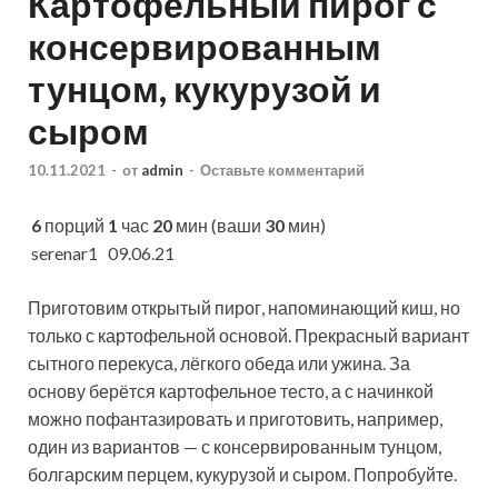
Картофельный пирог с
консервированным
тунцом, кукурузой и
сыром
10.11.2021
-
от
admin
-
Оставьте комментарий
6
порций
1
час
20
мин (ваши
30
мин)
serenar1 09.06.21
Приготовим открытый пирог, напоминающий киш, но
только с картофельной основой. Прекрасный вариант
сытного перекуса, лёгкого обеда или ужина. За
основу берётся картофельное тесто, а с начинкой
можно
пофантазировать и приготовить, например,
один из вариантов — с консервированным тунцом,
болгарским перцем, кукурузой и сыром. Попробуйте.