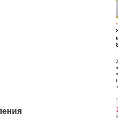
У
1
З
д
л
з
г
ления