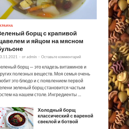
КРАИНА
Зеленый борщ с крапивой
щавелем и яйцом на мясном
бульоне
3.11.2021
-
от
admin
-
Оставьте комментарий
еленый борщ — это кладезь витаминов и
ругих полезных веществ. Моя семья очень
юбит это блюдо и с появлением первой
елени зеленый борщ становится частым
остем на нашем столе. Ингредиенты …
Холодный борщ
классический с вареной
свеклой и ботвой