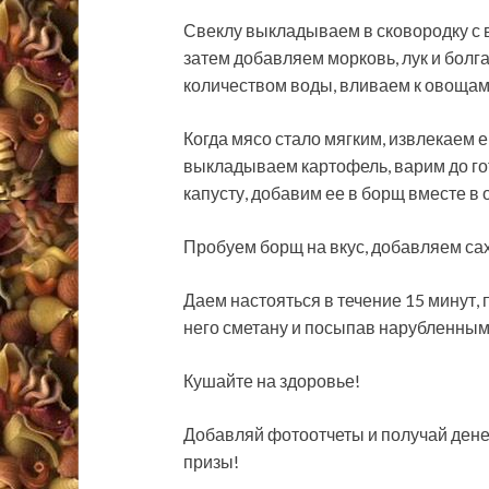
Свеклу выкладываем в сковородку с 
затем добавляем морковь, лук и болг
количеством воды, вливаем к овощам 
Когда мясо стало мягким, извлекаем е
выкладываем картофель, варим до го
капусту, добавим ее в борщ вместе в
Пробуем борщ на вкус, добавляем саха
Даем настояться в течение 15 минут, 
него сметану и посыпав нарубленным
Кушайте на здоровье!
Добавляй фотоотчеты и получай ден
призы!