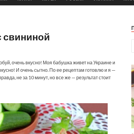
с свининой
буй, очень вкусно! Моя бабушка живет на Украине и
кусно! И очень сытно. По ее рецептам готовлю и я —
равда, не за 10 минут, но все же — результат стоит