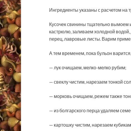
Ингредиенты указаны с расчетом на 
Кусочек свинины тщательно вымоем и
кастрюлю, заливаем холодной водой, 
перец, лавровые листы. Варим пример
А тем временем, пока бульон варится
— лук очищаем, мелко-мелко рубим;
— свеклу чистим, нарезаем тонкой со
— морковь очищаем, режем также тон
— из болгарского перца удаляем семе
— картошку чистим, нарезаем кубикам