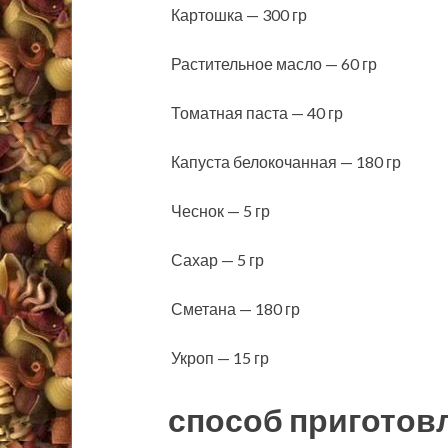
Картошка — 300 гр
Растительное масло — 60 гр
Томатная паста — 40 гр
Капуста белокочанная — 180 гр
Чеснок — 5 гр
Сахар — 5 гр
Сметана — 180 гр
Укроп — 15 гр
способ приготов