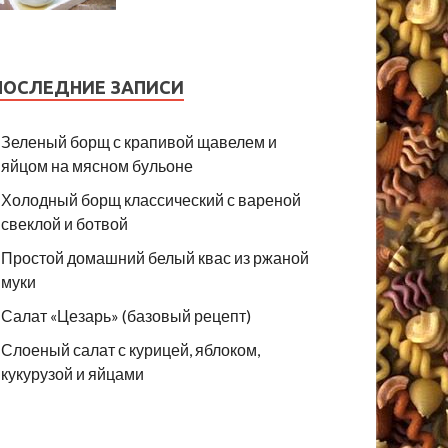
ПОСЛЕДНИЕ ЗАПИСИ
Зеленый борщ с крапивой щавелем и
яйцом на мясном бульоне
Холодный борщ классический с вареной
свеклой и ботвой
Простой домашний белый квас из ржаной
муки
Салат «Цезарь» (базовый рецепт)
Слоеный салат с курицей, яблоком,
кукурузой и яйцами