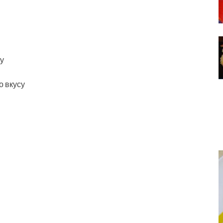
у
о вкусу