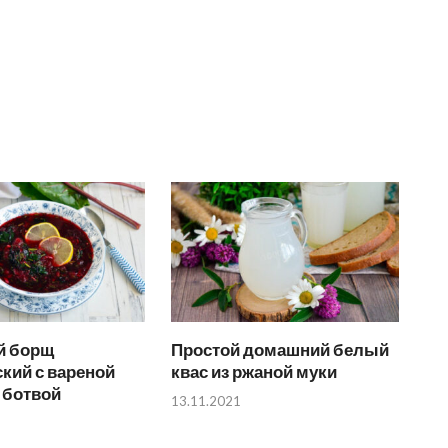
й борщ
Простой домашний белый
кий с вареной
квас из ржаной муки
 ботвой
13.11.2021