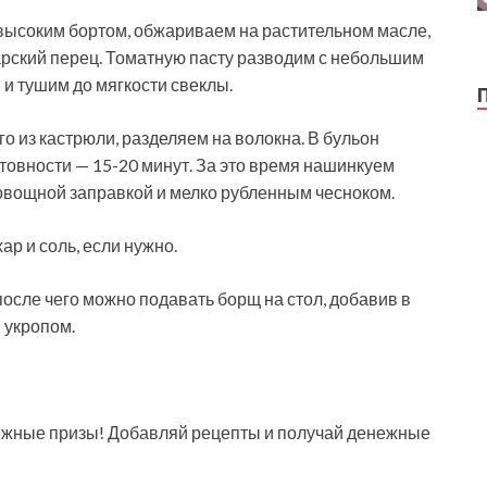
высоким бортом, обжариваем на растительном масле,
арский перец. Томатную пасту разводим с небольшим
и тушим до мягкости свеклы.
го из кастрюли, разделяем на волокна. В бульон
товности — 15-20 минут. За это время нашинкуем
 овощной заправкой и мелко рубленным чесноком.
р и соль, если нужно.
после чего можно подавать борщ на стол, добавив в
 укропом.
ежные призы! Добавляй рецепты и получай денежные