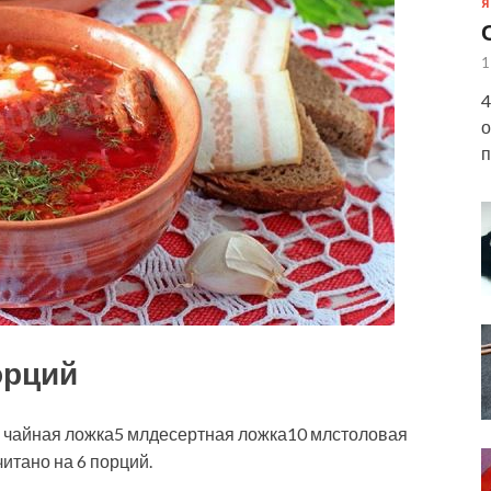
Я
1
4
о
п
орций
 чайная ложка5 млдесертная ложка10 млстоловая
итано на 6 порций.