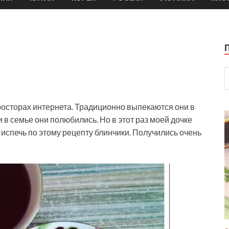
просторах интернета. Традиционно выпекаются они в
и в семье они полюбились. Но в этот раз моей дочке
а испечь по этому рецепту блинчики. Получились
очень