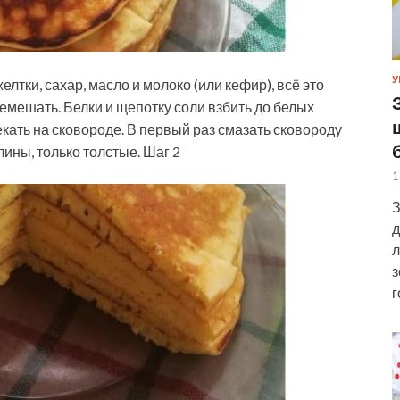
У
лтки, сахар, масло и молоко (или кефир), всё это
ремешать. Белки и щепотку соли взбить до белых
екать на сковороде. В первый раз смазать сковороду
ины, только толстые. Шаг 2
1
З
д
л
з
г