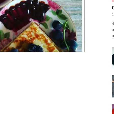
Я
1
4
о
п