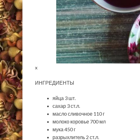
x
ИНГРЕДИЕНТЫ
яйца 3 шт.
сахар 3 ст.л.
масло сливочное 110 г
молоко коровье 700 мл
мука 450 г
разрыхлитель 2 ст.л.