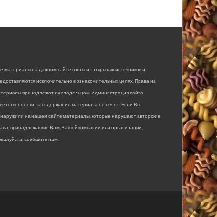
е материалы на данном сайте взяты из открытых источников и
едоставляются исключительно в ознакомительных целях. Права на
атериалы принадлежат их владельцам. Администрация сайта
ветственности за содержание материала не несет. Если Вы
бнаружили на нашем сайте материалы, которые нарушают авторские
рава, принадлежащие Вам, Вашей компании или организации,
жалуйста, сообщите нам.