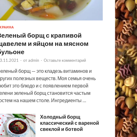
КРАИНА
Зеленый борщ с крапивой
щавелем и яйцом на мясном
бульоне
3.11.2021
-
от
admin
-
Оставьте комментарий
еленый борщ — это кладезь витаминов и
ругих полезных веществ. Моя семья очень
юбит это блюдо и с появлением первой
елени зеленый борщ становится частым
остем на нашем столе. Ингредиенты …
Холодный борщ
классический с вареной
свеклой и ботвой