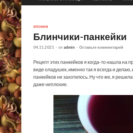
ЯПОНИЯ
Блинчики-панкейки
04.11.2021
-
от
admin
-
Оставьте комментарий
Рецепт этих панкейков я когда-то нашла на 
виде оладушек, именно так я всегда и делаю, 
панкейков не захотелось. Ну что же, я решил
даже неплохие.