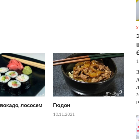
У
1
З
д
л
з
г
вокадо, лососем
Гюдон
10.11.2021