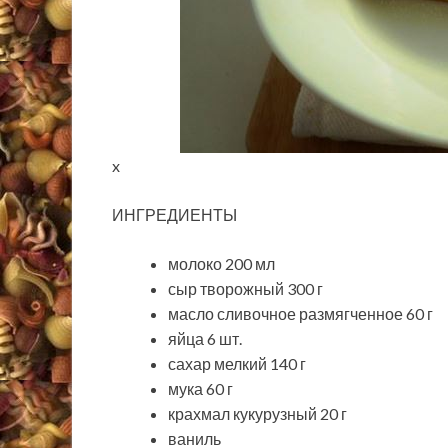
x
ИНГРЕДИЕНТЫ
молоко 200 мл
сыр творожный 300 г
масло сливочное размягченное 60 г
яйца 6 шт.
сахар мелкий 140 г
мука 60 г
крахмал кукурузный 20 г
ваниль