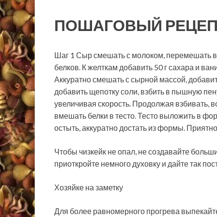
ПОШАГОВЫЙ РЕЦЕП
Шаг 1 Сыр смешать с молоком, перемешать ве
белков. К желткам добавить 50 г сахара и ван
Аккуратно смешать с сырной массой, добавит
добавить щепотку соли, взбить в пышную пен
увеличивая скорость. Продолжая взбивать, в
вмешать белки в тесто. Тесто выложить в фор
остыть, аккуратно достать из формы. Приятн
Чтобы чизкейк не опал, не создавайте больши
приоткройте немного духовку и дайте так пос
Хозяйке на заметку
Для более равномерного прогрева выпекайте