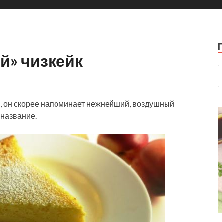
й» чизкейк
, он скорее напоминает нежнейший, воздушный
 название.