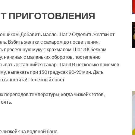
Т ПРИГОТОВЛЕНИЯ
нчиком. Добавить масло. Шаг 2 Отделить желтки от
иль. Взбить желтки с сахаром до посветления.
ь просеянную муку с крахмалом. Шаг 3 К белкам
у, начиная с маленьких оборотов, постепенно
сыпать оставшийся сахар. Шаг 4 В несколько приемов
му, выпекать при 150 градусах 80-90 мин. Дать
ого аппетита! Полезный совет
х перепадов температуры, когда чизкейк готов,
тоять.
 чизкейк на водяной бане.