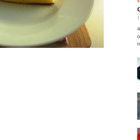
Я
1
4
о
п