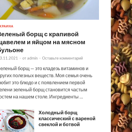
КРАИНА
Зеленый борщ с крапивой
щавелем и яйцом на мясном
бульоне
3.11.2021
-
от
admin
-
Оставьте комментарий
еленый борщ — это кладезь витаминов и
ругих полезных веществ. Моя семья очень
юбит это блюдо и с появлением первой
елени зеленый борщ становится частым
остем на нашем столе. Ингредиенты …
Холодный борщ
классический с вареной
свеклой и ботвой