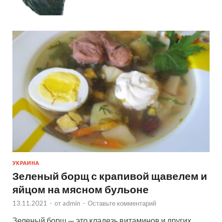
УКРАИНА
Зеленый борщ с крапивой щавелем и
яйцом на мясном бульоне
13.11.2021
-
от
admin
-
Оставьте комментарий
Зеленый борщ — это кладезь витаминов и других