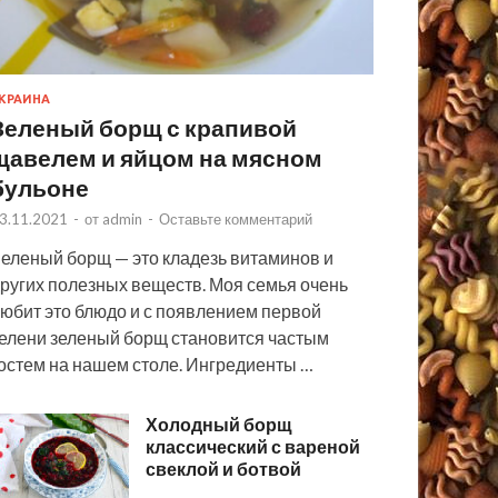
КРАИНА
Зеленый борщ с крапивой
щавелем и яйцом на мясном
бульоне
3.11.2021
-
от
admin
-
Оставьте комментарий
еленый борщ — это кладезь витаминов и
ругих полезных веществ. Моя семья очень
юбит это блюдо и с появлением первой
елени зеленый борщ становится частым
остем на нашем столе. Ингредиенты …
Холодный борщ
классический с вареной
свеклой и ботвой