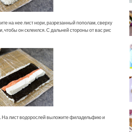
те на нее лист нори, разрезанный пополам, сверху
, чтобы он склеился. С дальней стороны от вас рис
з. На лист водорослей выложите филадельфию и