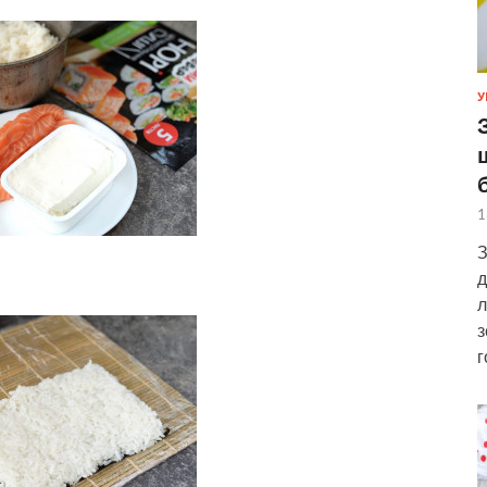
У
1
З
д
л
з
г