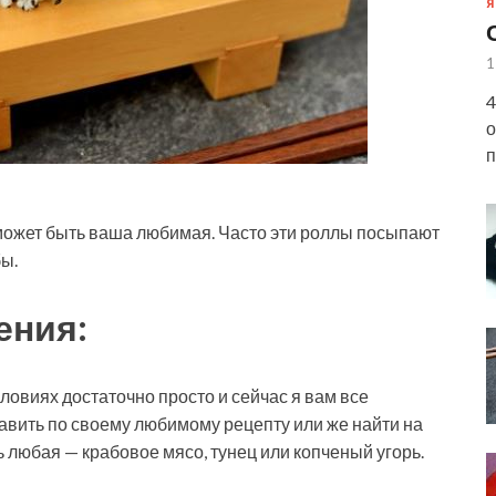
Я
1
4
о
п
может быть ваша любимая. Часто эти роллы посыпают
ы.
ения:
овиях достаточно просто и сейчас я вам все
авить по своему любимому рецепту или же найти на
 любая — крабовое мясо, тунец или копченый угорь.