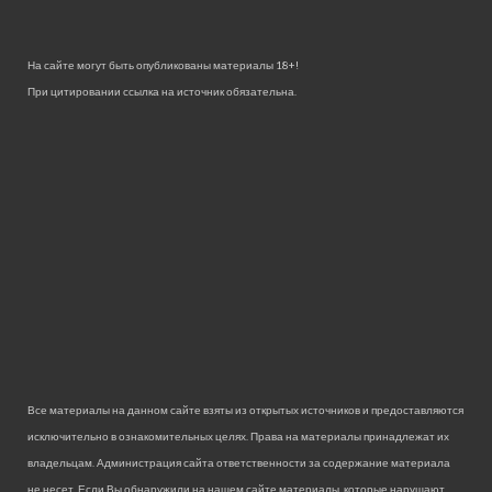
На сайте могут быть опубликованы материалы 18+!
При цитировании ссылка на источник обязательна.
Все материалы на данном сайте взяты из открытых источников и предоставляются
исключительно в ознакомительных целях. Права на материалы принадлежат их
владельцам. Администрация сайта ответственности за содержание материала
не несет. Если Вы обнаружили на нашем сайте материалы, которые нарушают