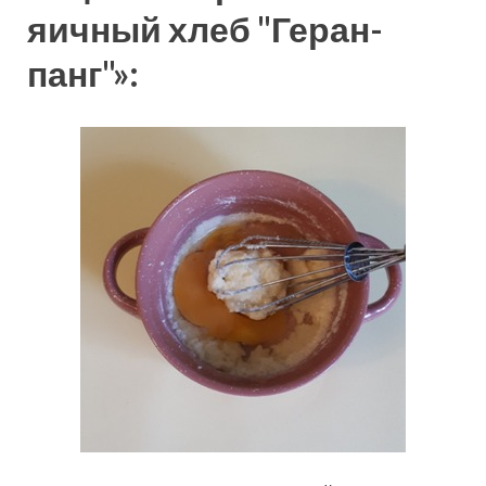
яичный хлеб "Геран-
панг"»: