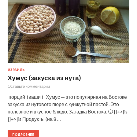
ИЗРАИЛЬ
Хумус (закуска из нута)
Оставьте комментарий
порций (ваши ) Хумус — это популярная на Востоке
закуска из нутового пюре с кунжутной пастой. Это
полезное и вкусное блюдо. Загадка Востока. 🙂 |]+>|is
|]+>|is Продукты (на 8 …
ПОДРОБНЕЕ