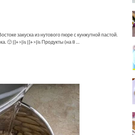
стоке закуска из нутового пюре с кунжутной пастой.
. 🙂 |]+>|is |]+>|is Продукты (на 8 …