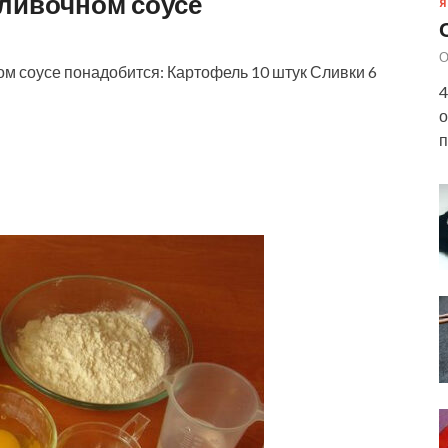
ливочном соусе
Я
О
ом соусе понадобится: Картофель 10 штук Сливки 6
4
о
п