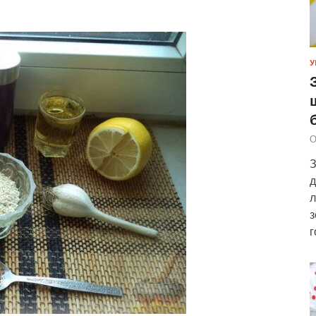
У
О
З
д
л
з
г