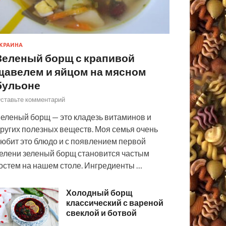
КРАИНА
Зеленый борщ с крапивой
щавелем и яйцом на мясном
бульоне
ставьте комментарий
еленый борщ — это кладезь витаминов и
ругих полезных веществ. Моя семья очень
юбит это блюдо и с появлением первой
елени зеленый борщ становится частым
остем на нашем столе. Ингредиенты …
Холодный борщ
классический с вареной
свеклой и ботвой