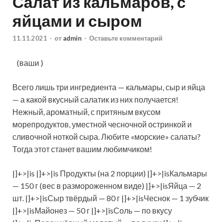
Салат из кальмаров, с
яйцами и сыром
11.11.2021
-
от
admin
-
Оставьте комментарий
(ваши )
Всего лишь три ингредиента — кальмары, сыр и яйца
— а какой вкусный салатик из них получается!
Нежный, ароматный, с притяным вкусом
морепродуктов, уместной чесночной остринкой и
сливочной ноткой сыра. Любите «морские» салаты?
Тогда этот станет вашим
любимчиком!
|]+>|is |]+>|is Продукты (на 2 порции) |]+>|isКальмары
— 150 г (вес в размороженном виде) |]+>|isЯйца — 2
шт. |]+>|isСыр твёрдый — 80 г |]+>|isЧеснок — 1 зубчик
|]+>|isМайонез — 50 г |]+>|isСоль — по вкусу