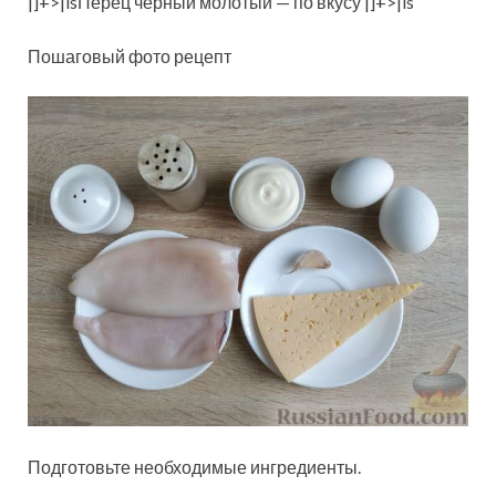
|]+>|isПерец чёрный молотый — по вкусу |]+>|is
Пошаговый фото рецепт
Подготовьте необходимые ингредиенты.