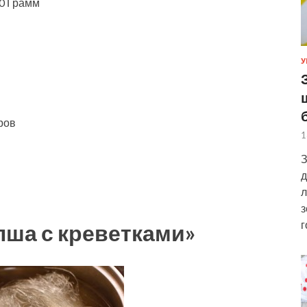
50 Грамм
У
ров
1
З
д
л
з
г
пша с креветками»