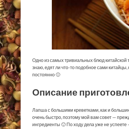
Одно из самых тривиальных блюд китайской т
знаю, едят ли что-то подобное сами китайцы,
постоянно 🙂
Описание приготовл
Лапша с
большими креветками, как и большин
очень быстро, поэтому мой вам совет — прежд
ингредиенты 🙂 По ходу дела уже не успеете