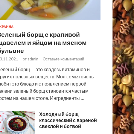
КРАИНА
Зеленый борщ с крапивой
щавелем и яйцом на мясном
бульоне
3.11.2021
-
от
admin
-
Оставьте комментарий
еленый борщ — это кладезь витаминов и
ругих полезных веществ. Моя семья очень
юбит это блюдо и с появлением первой
елени зеленый борщ становится частым
остем на нашем столе. Ингредиенты …
Холодный борщ
классический с вареной
свеклой и ботвой