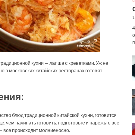
Я
1
4
о
п
радиционной кухни — лапша с креветками. Уж не
 но в московских китайских ресторанах готовят
ения:
ство блюд традиционной китайской кухни, готовится
е, чем начинать готовить, подготовьте и нарежьте все
 — все происходит молниеносно.