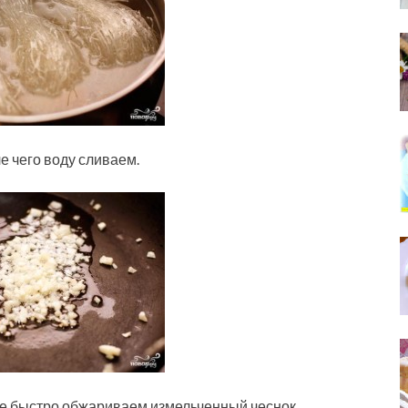
е чего воду сливаем.
ле быстро обжариваем измельченный чеснок.