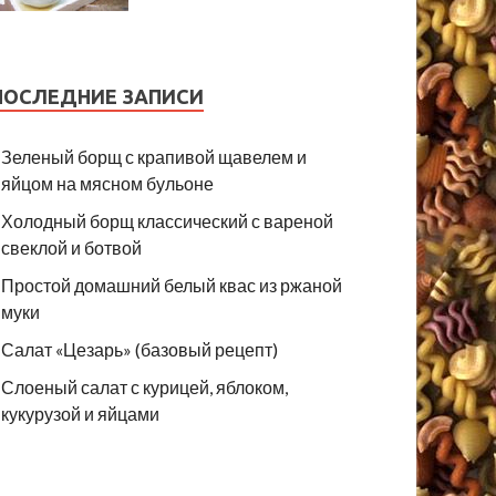
ПОСЛЕДНИЕ ЗАПИСИ
Зеленый борщ с крапивой щавелем и
яйцом на мясном бульоне
Холодный борщ классический с вареной
свеклой и ботвой
Простой домашний белый квас из ржаной
муки
Салат «Цезарь» (базовый рецепт)
Слоеный салат с курицей, яблоком,
кукурузой и яйцами