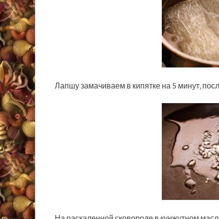
Лапшу замачиваем в кипятке на 5 минут, посл
На раскаленной сковороде в кунжутном мас