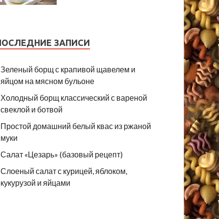
ПОСЛЕДНИЕ ЗАПИСИ
Зеленый борщ с крапивой щавелем и
яйцом на мясном бульоне
Холодный борщ классический с вареной
свеклой и ботвой
Простой домашний белый квас из ржаной
муки
Салат «Цезарь» (базовый рецепт)
Слоеный салат с курицей, яблоком,
кукурузой и яйцами