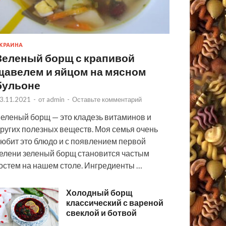
КРАИНА
Зеленый борщ с крапивой
щавелем и яйцом на мясном
бульоне
3.11.2021
-
от
admin
-
Оставьте комментарий
еленый борщ — это кладезь витаминов и
ругих полезных веществ. Моя семья очень
юбит это блюдо и с появлением первой
елени зеленый борщ становится частым
остем на нашем столе. Ингредиенты …
Холодный борщ
классический с вареной
свеклой и ботвой