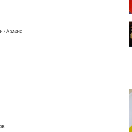
и / Арахис
ов