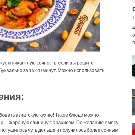
Я
1
4
о
п
кус и пикантную сочность, если вы решите
 буквально за 15-20 минут. Можно использовать
ения:
бовать азиатскую кухню! Такое блюдо можно
ер — жареную свинину с арахисом. По желанию к мясу
о потушилось чуть дольше и получилось более сочным