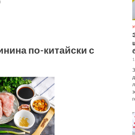
и
У
инина по-китайски с
1
З
д
л
з
г