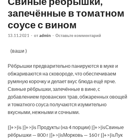
Свиные рёбрышки,
запечённые в томатном
соусе с вином
13.11.2021
-
от
admin
-
Оставьте комментарий
(ваши )
Рёбрышки предварительно панируются в муке и
обжариваются на сковороде, что обеспечиваем
румяную корочку и делает вкус блюда ещё ярче.
Свиные рёбрышки, запечённые в вине, с
добавлением прованских трав, обжаренных овощей
и томатного соуса получаются
изумительно
вкусными, нежными и сочными.
|]+>|is |]+>|is Продукты (на 4 порции) |]+>|isСвиные
рёбрышки — 800 г |]+>|isМорковь — 160 г |]+>|isЛук