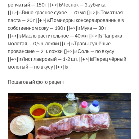
репчатый — 150 г |]+>|isЧеснок — 3 зубчика
|]+>|isВино красное сухое — 70 мл |]+>|isТоматная
паста — 20 г |]+>|isПомидоры консервированные в
собственном соку — 180 г |]+>|isМука — 30 г
|]+>|isМасло растительное — 40 мл |]+>|isПаприка
молотая — 0,5 ч. ложки |]+>|isТравы сушёные
прованские — 2 ч. ложки |]+>|isСоль — по вкусу
|]+>|isЛист лавровый — 1-2 шт. |]+>|isПерец чёрный
молотый — по вкусу |]+>|is
Пошаговый фото рецепт