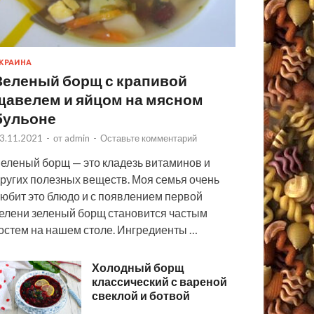
КРАИНА
Зеленый борщ с крапивой
щавелем и яйцом на мясном
бульоне
3.11.2021
-
от
admin
-
Оставьте комментарий
еленый борщ — это кладезь витаминов и
ругих полезных веществ. Моя семья очень
юбит это блюдо и с появлением первой
елени зеленый борщ становится частым
остем на нашем столе. Ингредиенты …
Холодный борщ
классический с вареной
свеклой и ботвой