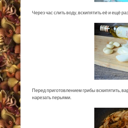
Через час слить воду, вскипятить её и ещё раз
Перед приготовлением грибы вскипятить, вар
нарезать перьями.