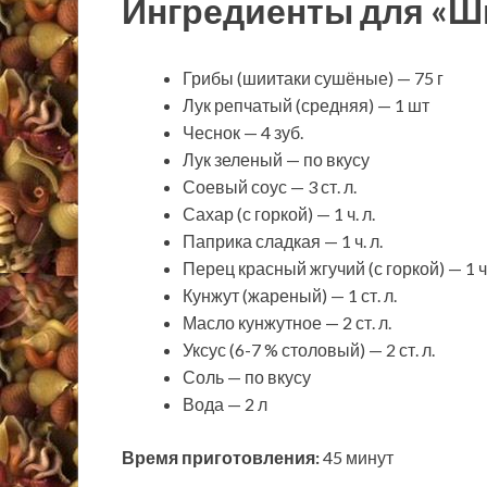
Ингредиенты для «Ши
Грибы (шиитаки сушёные) — 75 г
Лук репчатый (средняя) — 1 шт
Чеснок — 4 зуб.
Лук зеленый — по вкусу
Соевый соус — 3 ст. л.
Сахар (с горкой) — 1 ч. л.
Паприка сладкая — 1 ч. л.
Перец красный жгучий (с горкой) — 1 ч.
Кунжут (жареный) — 1 ст. л.
Масло кунжутное — 2 ст. л.
Уксус (6-7 % столовый) — 2 ст. л.
Соль — по вкусу
Вода — 2 л
Время приготовления:
45 минут