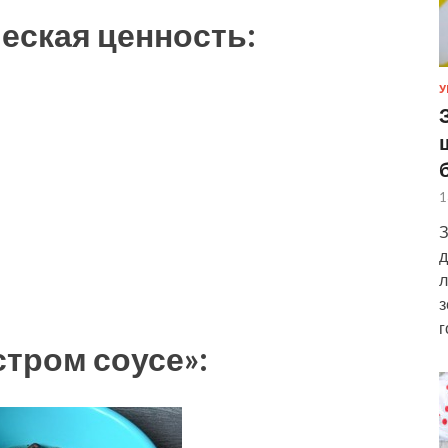
еская ценность:
У
1
З
д
л
з
г
стром соусе»: