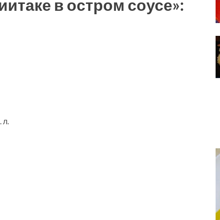
итаке в остром соусе»:
 л.