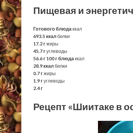
Пищевая и энергетич
Готового блюда
ккал
693.5 ккал
белки
17.2 г
жиры
45.7 г
углеводы
56.6 г
100 г блюда
ккал
28.9 ккал
белки
0.7 г
жиры
1.9 г
углеводы
2.4 г
Рецепт «Шиитаке в о