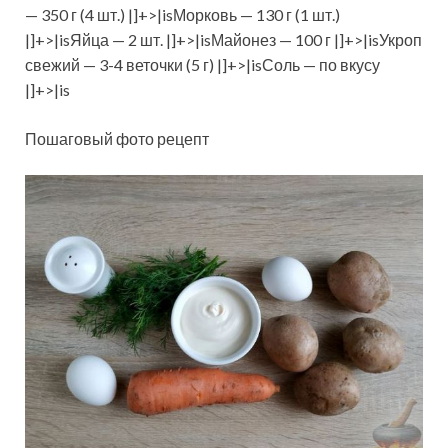
— 350 г (4 шт.) |]+>|isМорковь — 130 г (1 шт.)
|]+>|isЯйца — 2 шт. |]+>|isМайонез — 100 г |]+>|isУкроп
свежий — 3-4 веточки (5 г) |]+>|isСоль — по вкусу
|]+>|is
Пошаговый фото рецепт