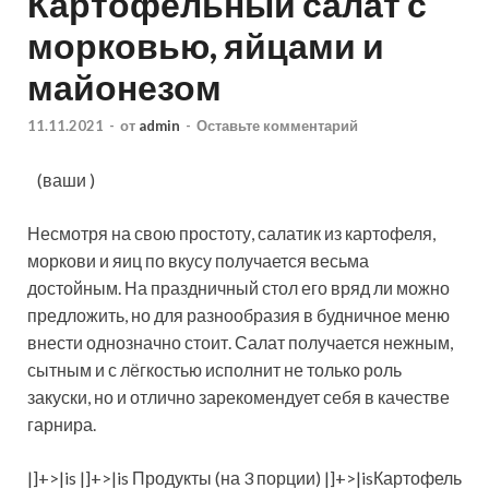
Картофельный салат с
морковью, яйцами и
майонезом
11.11.2021
-
от
admin
-
Оставьте комментарий
(ваши )
Несмотря на свою простоту, салатик из картофеля,
моркови и яиц по вкусу получается весьма
достойным. На праздничный стол его вряд ли можно
предложить, но для разнообразия в будничное меню
внести однозначно стоит. Салат получается нежным,
сытным и с
лёгкостью исполнит не только роль
закуски, но и отлично зарекомендует себя в качестве
гарнира.
|]+>|is |]+>|is Продукты (на 3 порции) |]+>|isКартофель